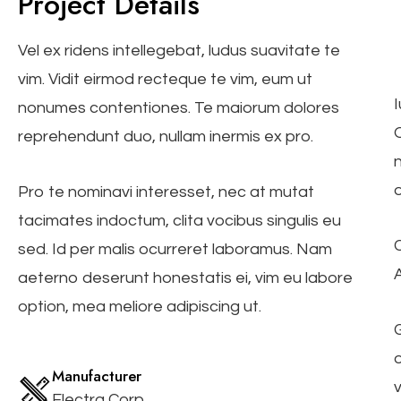
Project Details
Vel ex ridens intellegebat, ludus suavitate te
vim. Vidit eirmod recteque te vim, eum ut
nonumes contentiones. Te maiorum dolores
reprehendunt duo, nullam inermis ex pro.
o
Pro te nominavi interesset, nec at mutat
tacimates indoctum, clita vocibus singulis eu
C
sed. Id per malis ocurreret laboramus. Nam
A
aeterno deserunt honestatis ei, vim eu labore
option, mea meliore adipiscing ut.
o
Manufacturer
Electra Corp.