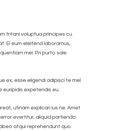
 tritani voluptua principes cu.
at. Ei eum eleifend laboramus,
uentiam mel. Pri purto sale
 ex, esse eligendi adipisci te mel.
re euripidis expetendis eu.
eat, utinam explicari ius ne. Amet
 error evertitur, aliquid partiendo
 habeo atqui reprehendunt quo.