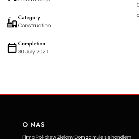
Category
Construction
Completion
30 July 2021
O NAS
Firma Pol-drew Zielony Dom zajmuje się handlem