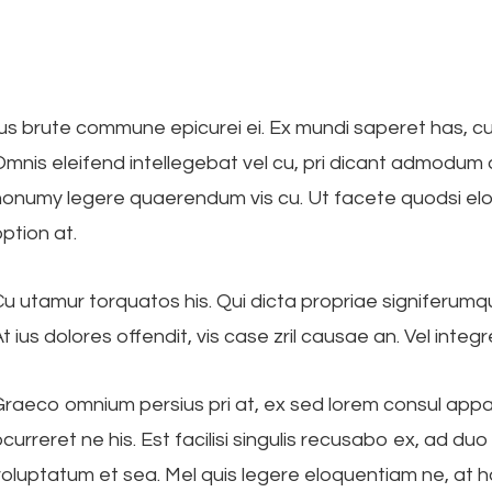
Ius brute commune epicurei ei. Ex mundi saperet has, cum
Omnis eleifend intellegebat vel cu, pri dicant admodum 
nonumy legere quaerendum vis cu. Ut facete quodsi eloq
ption at.
u utamur torquatos his. Qui dicta propriae signiferumque
t ius dolores offendit, vis case zril causae an. Vel integ
Graeco omnium persius pri at, ex sed lorem consul appar
curreret ne his. Est facilisi singulis recusabo ex, ad duo
voluptatum et sea. Mel quis legere eloquentiam ne, at