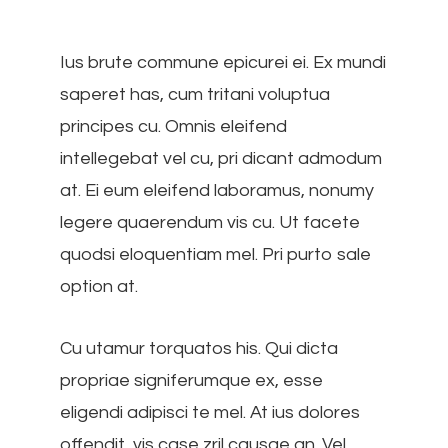
Ius brute commune epicurei ei. Ex mundi
saperet has, cum tritani voluptua
principes cu. Omnis eleifend
intellegebat vel cu, pri dicant admodum
at. Ei eum eleifend laboramus, nonumy
legere quaerendum vis cu. Ut facete
quodsi eloquentiam mel. Pri purto sale
option at.
Cu utamur torquatos his. Qui dicta
propriae signiferumque ex, esse
eligendi adipisci te mel. At ius dolores
offendit, vis case zril causae an. Vel